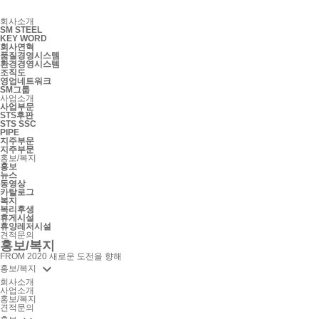
회사소개
SM STEEL
KEY WORD
회사연혁
품질경영시스템
환경경영시스템
조직도
영업네트워크
SM그룹
사업소개
사업부문
STS후판
STS SSC
PIPE
지주부문
지주부문
홍보/복지
홍보
뉴스
동영상
카탈로그
복지
복리후생
휴게시설
휴양레저시설
견적문의
홍보/복지
FROM 2020 새로운 도전을 향해

홍보/복지
회사소개
사업소개
홍보/복지
견적문의