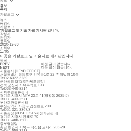

홍보
홍보
복지
keyboard_arrow_down
카탈로그
뉴스
동영상
카탈로그
'카탈로그 및 기술 자료 게시판'입니다.
작성자
관리자
등록일
2020-12-30
조회수
1,705
이곳은 카탈로그 및 기술자료 게시판입니다.
목록
PREV
이전 글이 없습니다.
NEXT
다음 글이 없습니다.
서울본사 [HEAD OFFICE]
서울특별시 영등포구 선유동1로 22, 진덕빌딩 10층
Tel
02-6322-3289
군산공장 [STS후판제조공장]
전북 군산시 자유무역로 193
Tel
063-440-8214
시화후판물류센터
경기도 시흥시 MTV 23로 41(정왕동 2625-5)
Tel
031-433-2571
부산후판물류센터
부산광역시 사상구 감전천로 200
Tel
051-321-3367/8
시흥공장 [POSCO STS지정가공센터]
경기도 시흥시 만해로 70
Tel
031-488-1500
중부영업팀
충남 천안시 서북구 직산읍 모시리 206-28
Tel
041-558-3213