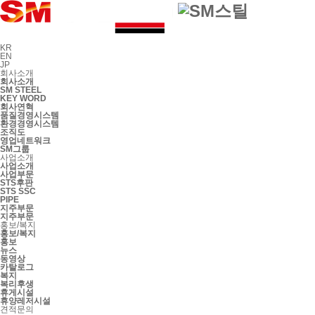
KR
EN
JP
회사소개
회사소개
SM STEEL
KEY WORD
회사연혁
품질경영시스템
환경경영시스템
조직도
영업네트워크
SM그룹
사업소개
사업소개
사업부문
STS후판
STS SSC
PIPE
지주부문
지주부문
홍보/복지
홍보/복지
홍보
뉴스
동영상
카탈로그
복지
복리후생
휴게시설
휴양레저시설
견적문의