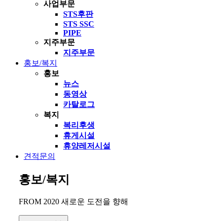
사업부문
STS후판
STS SSC
PIPE
지주부문
지주부문
홍보/복지
홍보
뉴스
동영상
카탈로그
복지
복리후생
휴게시설
휴양레저시설
견적문의
홍보/복지
FROM 2020 새로운 도전을 향해