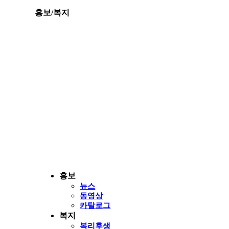
홍보/복지
홍보
뉴스
동영상
카탈로그
복지
복리후생