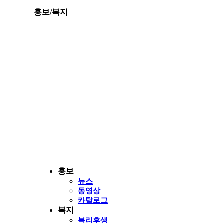
홍보/복지
홍보
뉴스
동영상
카탈로그
복지
복리후생