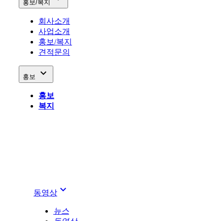
홍보/복지
회사소개
사업소개
홍보/복지
견적문의

홍보
홍보
복지
keyboard_arrow_down
동영상
뉴스