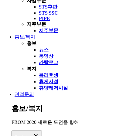
사업부문
STS후판
STS SSC
PIPE
지주부문
지주부문
홍보/복지
홍보
뉴스
동영상
카탈로그
복지
복리후생
휴게시설
휴양레저시설
견적문의
홍보/복지
FROM 2020 새로운 도전을 향해
