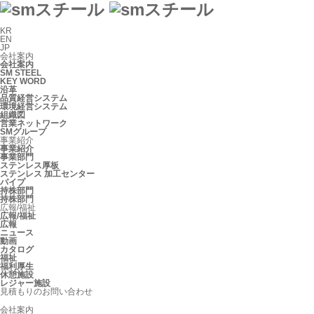
KR
EN
JP
会社案内
会社案内
SM STEEL
KEY WORD
沿革
品質経営システム
環境経営システム
組織図
営業ネットワーク
SMグループ
事業紹介
事業紹介
事業部門
ステンレス厚板
ステンレス 加工センター
パイプ
持株部門
持株部門
広報/福祉
広報/福祉
広報
ニュース
動画
カタログ
福祉
福利厚生
休憩施設
レジャー施設
見積もりのお問い合わせ
会社案内