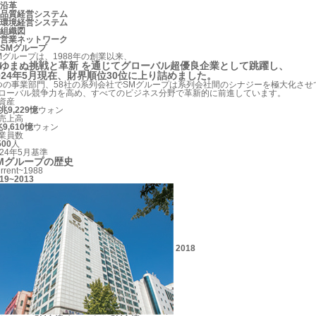
沿革
品質経営システム
環境経営システム
組織図
営業ネットワーク
SMグループ
Mグループは、1988年の創業以来、
ゆまぬ挑戦と革新
を通じてグローバル超優良企業として跳躍し、
024年5月現在、財界順位30位に上り詰めました。
つの事業部門、58社の系列会社でSMグループは系列会社間のシナジーを極大化させ
ローバル競争力を高め、すべてのビジネス分野で革新的に前進しています。
資産
6兆9,229憶
ウォン
売上高
兆9,610憶
ウォン
業員数
500
人
024年5月基準
Mグループの
歴史
rrent~1988
19~2013
2018