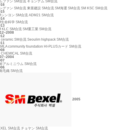
ムファン SM合流
キョンナム SM合流
016
ングァン SM合流
東亜建設 SM合流
SM海運 SM合流
SM KSC SM合流
015
Mシンヨン SM合流
ADM21 SM合流
014
M生命科学 SM合流
013
M KLC SM合流
SM重工業 SM合流
12~2008
012
 ceramic SM合流
Seoulim highpack SM合流
011
MLA community foundation
HI-PLUSカード SM合流
008
K CHEMICAL SM合流
07~2004
007
鮮アルミニウム SM合流
006
南毛織 SM合流
2005
EXEL SM合流
チョヤン SM合流