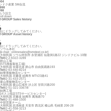
004
ンドク産業 SM合流
998
998
ムラ設立
roll down
 GROUP Sales history

右にドラッグしてみてください。
 GROUP Asset history

右にドラッグしてみてください。
ソウル本社
[e-mail : onlinesales@smsteel.co.kr]
大韓民国 ソウル特別市 永登浦区 仙遊洞1路22 ジンドクビル 10階
Tel
82-2-6322-3289
群山工場
[STS厚板製造工場]
大韓民国 全羅北道 群山市 自由貿易路193
Tel
82-63-440-8214
始華厚板物流センター
大韓民国 京畿道 始興市 MTV23路41
Tel
82-31-433-2571
釜山厚板物流センター
大韓民国 釜山広域市 沙上区 甘田川路200
Tel
82-51-321-3367/8
始興工場
[ポスコ指定STSサ一ビスセンタ一]
大韓民国 京畿道 始興市 萬海路70
Tel
82-31-488-1500
中部営業チーム
大韓民国 忠清南道 天安市 西北区 稷山邑 毛枾里 206-28
Tel
82-41-558-3213