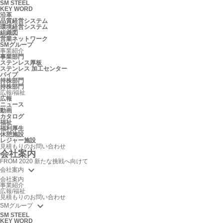
SM STEEL
KEY WORD
沿革
品質経営システム
環境経営システム
組織図
営業ネットワーク
SMグループ
事業紹介
事業部門
ステンレス厚板
ステンレス 加工センター
パイプ
持株部門
持株部門
広報/福祉
広報
ニュース
動画
カタログ
福祉
福利厚生
休憩施設
レジャー施設
見積もりのお問い合わせ
会社案内
FROM 2020 新たな挑戦へ向けて

会社案内
会社案内
事業紹介
広報/福祉
見積もりのお問い合わせ

SMグループ
SM STEEL
KEY WORD