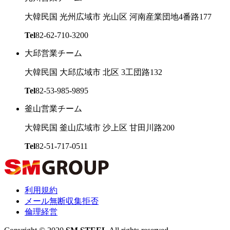
大韓民国 光州広域市 光山区 河南産業団地4番路177
Tel
82-62-710-3200
大邱営業チーム
大韓民国 大邱広域市 北区 3工団路132
Tel
82-53-985-9895
釜山営業チーム
大韓民国 釜山広域市 沙上区 甘田川路200
Tel
82-51-717-0511
利用規約
メール無断収集拒否
倫理経営