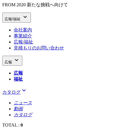
FROM 2020 新たな挑戦へ向けて

広報/福祉
会社案内
事業紹介
広報/福祉
見積もりのお問い合わせ

広報
広報
福祉
keyboard_arrow_down
カタログ
ニュース
動画
カタログ
TOTAL :
0