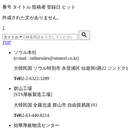
番号
タイトル
投稿者
登録日
ヒット
作成された文がありません。
1

TOP
ソウル本社
[e-mail : onlinesales@smsteel.co.kr]
大韓民国 ソウル特別市 永登浦区 仙遊洞1路22 ジンドクビ
Tel
82-2-6322-3289
群山工場
[STS厚板製造工場]
大韓民国 全羅北道 群山市 自由貿易路193
Tel
82-63-440-8214
始華厚板物流センター