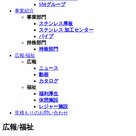
SMグループ
事業紹介
事業部門
ステンレス厚板
ステンレス 加工センター
パイプ
持株部門
持株部門
広報/福祉
広報
ニュース
動画
カタログ
福祉
福利厚生
休憩施設
レジャー施設
見積もりのお問い合わせ
広報/福祉