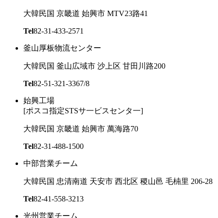
大韓民国 京畿道 始興市 MTV23路41
Tel
82-31-433-2571
釜山厚板物流センター
大韓民国 釜山広域市 沙上区 甘田川路200
Tel
82-51-321-3367/8
始興工場
[ポスコ指定STSサ一ビスセンタ一]
大韓民国 京畿道 始興市 萬海路70
Tel
82-31-488-1500
中部営業チーム
大韓民国 忠清南道 天安市 西北区 稷山邑 毛枾里 206-28
Tel
82-41-558-3213
光州営業チーム