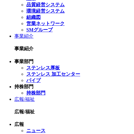
品質経営システム
環境経営システム
組織図
営業ネットワーク
SMグループ
事業紹介
事業紹介
事業部門
ステンレス厚板
ステンレス 加工センター
パイプ
持株部門
持株部門
広報/福祉
広報/福祉
広報
ニュース