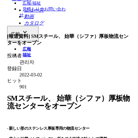
広報/福祉
見積もりのお問い合わ
ニュース
せ
動画
カタログ

広報
[報道資料] SMスチール、 始華（シファ）厚板物流セン
ターをオープン
広報
福祉
投稿者
관리자
登録日
2022-03-02
ヒット
901
SM
スチ
ー
ル、
始華（シファ）
厚板物
流センタ
ーを
オ
ー
プ
ン
-
新しい形のステンレス厚板
専
用の物流センタ
ー