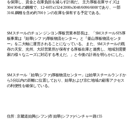
を保障し、資金と在庫負担を減らす計
画
だ。
主力厚板在庫サイズは
304/304L
の鋼種で、
12~60Tx1524/2000x3048/6096/6000
であり、一部
316L
鋼種を含め約
700
トンの在庫を保有する予定である
。
SM
スチ
ー
ルのチョン·ジンヨン厚板
営
業本部長は、「
SM
スチ
ー
ル
STS
厚
板事業は『始華
(
シファ
)
厚板物流センタ
ー
』と『釜山厚板物流センタ
ー
』を二大軸に運
営
されることになっている。
また、
SM
スチ
ー
ルの
既
存の天安、光州、大邱
営
業所が保有する厚板在庫と連携し、地域別需要
家の
様々
なニ
ー
ズに
対応
する考えだ。
」と今後の計
画
を明らかにした
。
SM
スチ
ー
ル「始華
(
シファ
)
厚板物流センタ
ー
」は始華スチ
ー
ルランドか
ら
5
分以
内
の距離に位置しており、始華および京仁地域の顧客アクセス
の利便性を確保している
。
住所
:
京畿道始興
(
シフン
)
市 始華
(
シファ
)
ベンチャ
ー
路
155