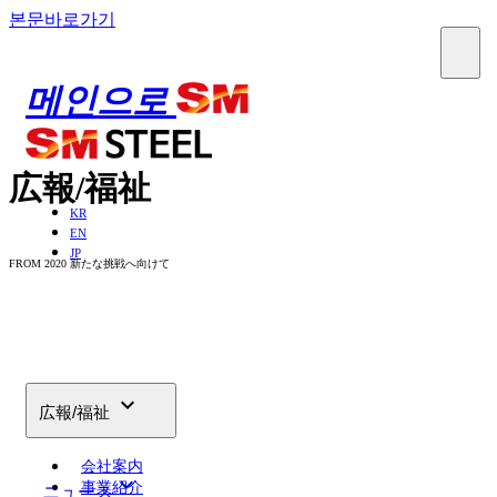
본문바로가기
메인으로
広報/福祉
KR
EN
JP
FROM 2020 新たな挑戦へ向けて

広報/福祉
会社案内
keyboard_arrow_down
事業紹介
ニュース