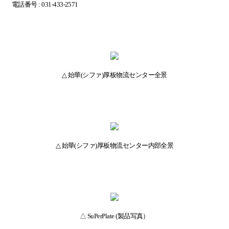
電話番
号
: 031-433-2571
△
始華
(
シファ
)
厚板物流センタ
ー
全景
△
始華
(
シファ
)
厚板物流センタ
ー内
部全景
△
SuPerPlate (
製品
写真
）