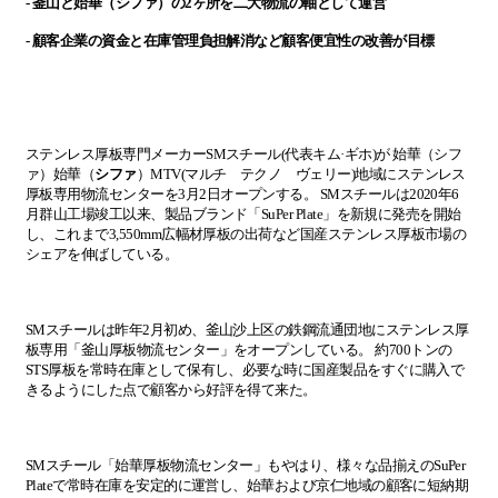
-
釜山と始華（シファ）の
2
ヶ所を二大物流の軸として運
営
-
顧客企業の資金と在庫管理負担解消など顧客便宜性の改善が目標
ステンレス厚板
専
門メ
ー
カ
ー
SM
スチ
ー
ル
(
代表キム
·
ギホ
)
が 始華（シフ
ァ）始華
（
シファ
）
MTV(
マルチ テクノ ヴェリー
)
地域にステンレス
厚板
専
用物流センタ
ー
を
3
月
2
日オ
ー
プンする。
SM
スチ
ー
ルは
2020
年
6
月群山工場竣工以
来
、製品ブランド「
SuPer Plate
」を新規に
発売を開始
し、これまで
3,550mm
広
幅材厚板の出荷など
国
産ステンレス厚板市場の
シェアを
伸ばし
ている
。
SM
スチ
ー
ルは昨年
2
月初め、釜山沙上
区
の
鉄
鋼流通
団
地にステンレス厚
板
専
用「釜山厚板物流センタ
ー
」をオ
ー
プンしている。
約
700
トンの
STS
厚板を常時在庫として保有し、必要な時に
国
産製品をすぐに購入で
きるようにした点で顧客から好評を得て
来た
。
SM
スチ
ー
ル「始華厚板物流センタ
ー
」もやはり、
様々
な品揃えの
SuPer
Plate
で常時在庫を安定的に運
営
し、始華および京仁地域の顧客に短納期