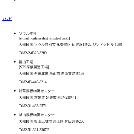
TOP
ソウル本社
[e-mail : onlinesales@smsteel.co.kr]
大韓民国 ソウル特別市 永登浦区 仙遊洞1路22 ジンドクビル 10階
Tel
82-2-6322-3289
群山工場
[STS厚板製造工場]
大韓民国 全羅北道 群山市 自由貿易路193
Tel
82-63-440-8214
始華厚板物流センター
大韓民国 京畿道 始興市 MTV23路41
Tel
82-31-433-2571
釜山厚板物流センター
大韓民国 釜山広域市 沙上区 甘田川路200
Tel
82-51-321-3367/8