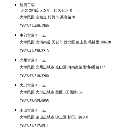
始興工場
[ポスコ指定STSサ一ビスセンタ一]
大韓民国 京畿道 始興市 萬海路70
Tel
82-31-488-1500
中部営業チーム
大韓民国 忠清南道 天安市 西北区 稷山邑 毛枾里 206-28
Tel
82-41-558-3213
光州営業チーム
大韓民国 光州広域市 光山区 河南産業団地4番路177
Tel
82-62-710-3200
大邱営業チーム
大韓民国 大邱広域市 北区 3工団路132
Tel
82-53-985-9895
釜山営業チーム
大韓民国 釜山広域市 沙上区 甘田川路200
Tel
82-51-717-0511