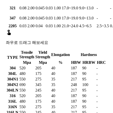
321
0.08
2.00
0.045
0.03
1.00
17.0~19.0
9.0~13.0
-
-
347
0.08
2.00
0.045
0.03
1.00
17.0~19.0
9.0~13.0
-
-
2205
0.03
2.00
0.04
0.03
1.00
21.0~24.0
4.5~6.5
2.5~3.5
0

좌우로 드래그 해보세요
Tensile
Yield
Elongation
Hardness
Strength
Strength
TYPE
Mpa
Mpa
%
HBW
HRBW
HRC
304
520
205
40
187
90
-
304L
480
175
40
187
90
-
304N1
550
275
35
217
95
-
304N2
690
345
35
248
100
-
304LN
550
245
40
217
95
-
316
520
205
40
187
90
-
316L
480
175
40
187
90
-
316N
550
275
35
217
95
-
316LN
550
245
40
217
95
-