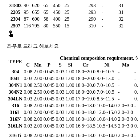
31803
90
620
65
450
25
293
-
31
2205
95
655
65
450
25
293
-
31
2304
87
600
58
400
25
290
-
32
2507
116
795
80
550
15
310
-
32

좌우로 드래그 해보세요
Chemical composition requirement, 
TYPE
C
Mn
P
S
Si
Cr
Ni
Mo
304
0.08
2.00
0.045
0.03
1.00
18.0~20.0
8.0~10.5
-
-
304L
0.03
2.00
0.045
0.03
1.00
18.0~20.0
9.0~13.0
-
-
304N1
0.08
2.50
0.045
0.03
1.00
18.0~20.0
7.0~10.5
-
0
304N2
0.08
2.50
0.045
0.03
1.00
18.0~20.0
7.0~10.5
-
0
304LN
0.03
2.00
0.045
0.03
1.00
17.0~19.0
8.5~11.5
-
0
316
0.08
2.00
0.045
0.03
1.00
16.0~18.0
10.0~14.0
2.0~3.0
-
316L
0.03
2.00
0.045
0.03
1.00
16.0~18.0
12.0~15.0
2.0~3.0
-
316N
0.08
2.00
0.045
0.03
1.00
16.0~18.0
10.0~14.0
2.0~3.0
0
316LN
0.03
2.00
0.045
0.03
1.00
16.5~18.5
10.5~14.5
2.0~3.0
0
316Ti
0.08
2.00
0.045
0.03
1.00
16.0~18.0
10.0~14.0
2.0~3.0
-