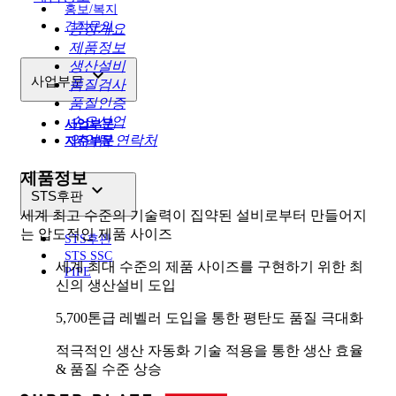
홍보/복지
견적문의
공장개요
제품정보
생산설비

사업부문
품질검사
품질인증
수요산업
사업부문
영업팀 연락처
지주부문
제품정보

STS후판
세계 최고 수준의 기술력이 집약된 설비로부터 만들어지
는 압도적인 제품 사이즈
STS후판
STS SSC
세계 최대 수준의 제품 사이즈를 구현하기 위한 최
PIPE
신의 생산설비 도입
5,700톤급 레벨러 도입을 통한 평탄도 품질 극대화
적극적인 생산 자동화 기술 적용을 통한 생산 효율
& 품질 수준 상승