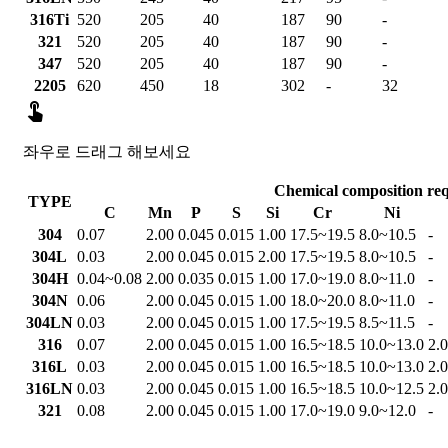
316Ti
520
205
40
187
90
-
321
520
205
40
187
90
-
347
520
205
40
187
90
-
2205
620
450
18
302
-
32

좌우로 드래그 해보세요
Chemical composition re
TYPE
C
Mn
P
S
Si
Cr
Ni
304
0.07
2.00
0.045
0.015
1.00
17.5~19.5
8.0~10.5
-
304L
0.03
2.00
0.045
0.015
2.00
17.5~19.5
8.0~10.5
-
304H
0.04~0.08
2.00
0.035
0.015
1.00
17.0~19.0
8.0~11.0
-
304N
0.06
2.00
0.045
0.015
1.00
18.0~20.0
8.0~11.0
-
304LN
0.03
2.00
0.045
0.015
1.00
17.5~19.5
8.5~11.5
-
316
0.07
2.00
0.045
0.015
1.00
16.5~18.5
10.0~13.0
2.
316L
0.03
2.00
0.045
0.015
1.00
16.5~18.5
10.0~13.0
2.
316LN
0.03
2.00
0.045
0.015
1.00
16.5~18.5
10.0~12.5
2.
321
0.08
2.00
0.045
0.015
1.00
17.0~19.0
9.0~12.0
-