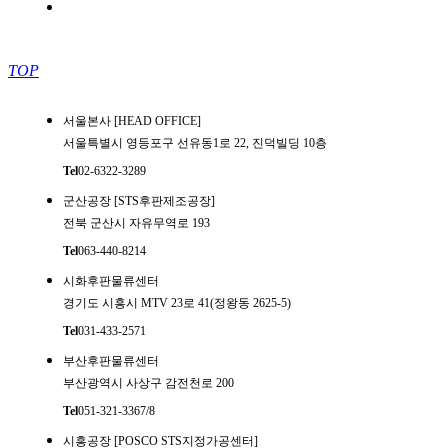
TOP
서울본사 [HEAD OFFICE]
서울특별시 영등포구 선유동1로 22, 진덕빌딩 10층
Tel
02-6322-3289
군산공장 [STS후판제조공장]
전북 군산시 자유무역로 193
Tel
063-440-8214
시화후판물류센터
경기도 시흥시 MTV 23로 41(정왕동 2625-5)
Tel
031-433-2571
부산후판물류센터
부산광역시 사상구 감전천로 200
Tel
051-321-3367/8
시흥공장 [POSCO STS지정가공센터]