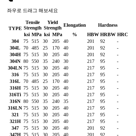
좌우로 드래그 해보세요
Tensile
Yield
Elongation
Hardness
Strength
Strength
TYPE
ksi
MPa
ksi
MPa
%
HBW
HRBW
HRC
304
75
515
30
205
40
201
92
-
304L
70
485
25
170
40
201
92
-
304H
75
515
30
205
40
201
92
-
304N
80
550
35
240
30
217
95
-
304LN
75
515
30
205
40
217
95
-
316
75
515
30
205
40
217
95
-
316L
70
485
25
170
40
217
95
-
316H
75
515
30
205
40
217
95
-
316Ti
75
515
30
205
40
217
95
-
316N
80
550
35
240
35
217
95
-
316LN
75
515
30
205
40
217
95
-
321
75
515
30
205
40
217
95
-
321H
75
515
30
205
40
217
95
-
347
75
515
30
205
40
201
92
-
347H
75
515
30
205
40
201
92
-