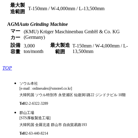
最大製
T-150mm / W-4,000mm / L-13,500mm
造範囲
AGM
Auto Grinding Machine
マー
(KMU) Krüger Maschinenbau GmbH & Co. KG
(Germany)
カー
設備
最大製造
3,000
T-150mm / W-4,000mm / L-
ton/month
13,500mm
容量
範囲
TOP
ソウル本社
[e-mail : onlinesales@smsteel.co.kr]
大韓民国 ソウル特別市 永登浦区 仙遊洞1路22 ジンドクビル 10階
Tel
82-2-6322-3289
群山工場
[STS厚板製造工場]
大韓民国 全羅北道 群山市 自由貿易路193
Tel
82-63-440-8214