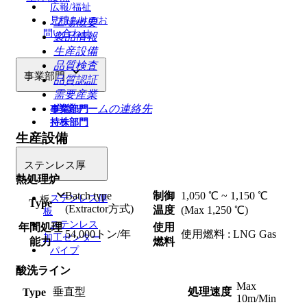
広報/福祉
見積もりのお
工場概要
問い合わせ
製品情報
生産設備
品質検査

事業部門
品質認証
需要産業
営業チームの連絡先
事業部門
持株部門
生産設備
ステンレス厚
熱処理炉

Batch type
制御
1,050 ℃ ~ 1,150 ℃
板
ステンレス厚
Type
(Extractor方式)
温度
(Max 1,250 ℃)
板
ステンレス
年間処理
使用
54,000トン/年
使用燃料 : LNG Gas
加工センター
能力
燃料
パイプ
酸洗ライン
Max
垂直型
処理速度
Type
10m/Min