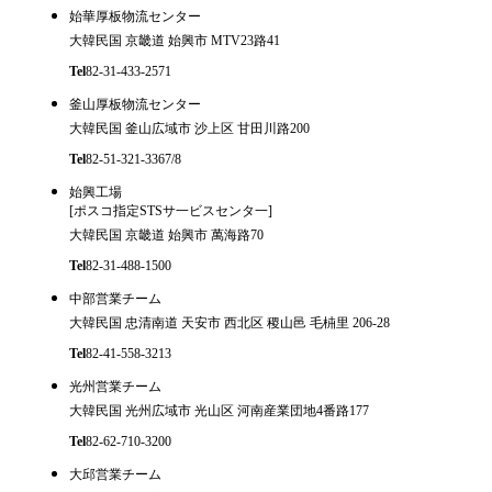
始華厚板物流センター
大韓民国 京畿道 始興市 MTV23路41
Tel
82-31-433-2571
釜山厚板物流センター
大韓民国 釜山広域市 沙上区 甘田川路200
Tel
82-51-321-3367/8
始興工場
[ポスコ指定STSサ一ビスセンタ一]
大韓民国 京畿道 始興市 萬海路70
Tel
82-31-488-1500
中部営業チーム
大韓民国 忠清南道 天安市 西北区 稷山邑 毛枾里 206-28
Tel
82-41-558-3213
光州営業チーム
大韓民国 光州広域市 光山区 河南産業団地4番路177
Tel
82-62-710-3200
大邱営業チーム