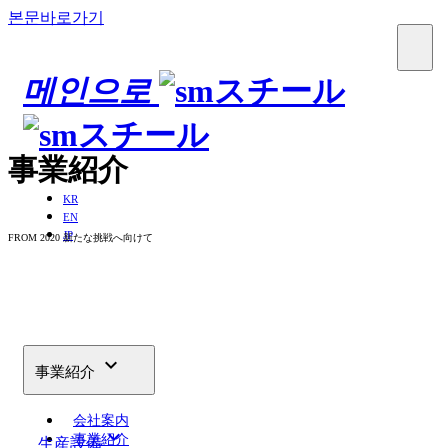
본문바로가기
메인으로
事業紹介
KR
EN
JP
FROM 2020 新たな挑戦へ向けて

事業紹介
会社案内
keyboard_arrow_down
事業紹介
生産設備