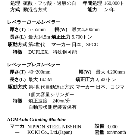
処理
硫酸・フッ酸・過酸の自
年間処理
160,000ト
方式
動混合方式
能力
ン/年
レベラー
ロールレベラー
厚さ(T)
5~55mm
幅(W)
最大4,200mm
長さ(L)
最大14.5m
矯正圧力
5,700トン
駆動方式
第4世代
マーカー
日本、SPCO
特徴
DUPLEX、特殊鋼可能
レベラー
プレスレベラー
厚さ(T)
40~200mm
幅(W)
最大 4,200mm
長さ(L)
最大 14.5M
矯正圧力
2,500トン
駆動方式
第4世代自動矯正方式
マーカー
日本、コジマ
1個大容量シリンダー
特徴
矯正速度：240㎜/分
自動形状測定装置保有
AGM
Auto Grinding Machine
マーカ
設備
NIPPON STEEL NISSHIN
3,000
KOKI Co., Ltd.(Japan)
ton/month
ー
容量